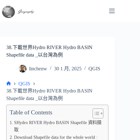
跳
至
主
要
內
容
38.下載世界Hydro RIVER Hydro BASIN
Shapefile data _以台灣為例
linchenw
30 1 月, 2025
QGIS
QGIS
首
38.下載世界Hydro RIVER Hydro BASIN
頁
Shapefile data _以台灣為例
Table of Contents
SHydro RIVER Hydro BASIN Shapefile 資料擷
取
Download Shapefile data for the whole world :