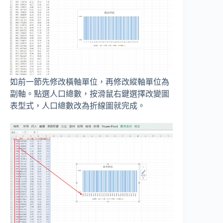
如前一節先修改橫軸單位，再修改縱軸單位為
副軸。點選人口總數，按滑鼠右鍵選擇改變圖
表型式，人口總數改為折線圖就完成。