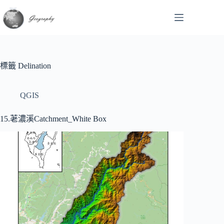
跳
至
主
要
內
標籤
Delination
容
QGIS
15.荖濃溪Catchment_White Box