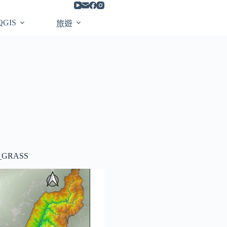
QGIS
旅遊
_GRASS