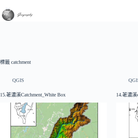
跳
至
主
要
內
容
標籤
catchment
QGIS
QGI
15.荖濃溪Catchment_White Box
14.荖濃溪c