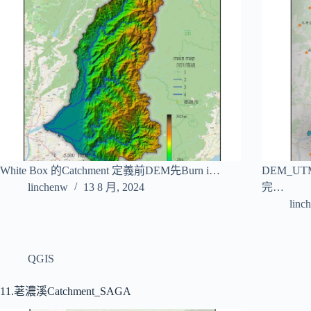
White Box 的Catchment 定義前DEM先Burn i…
DEM_UT
linchenw
13 8 月, 2024
完…
linc
QGIS
11.荖濃溪Catchment_SAGA